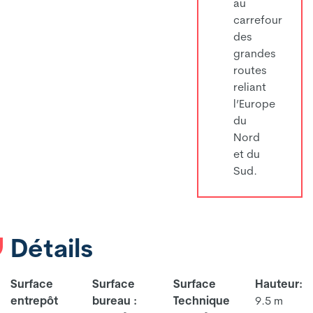
au
carrefour
des
grandes
routes
reliant
l’Europe
du
Nord
et du
Sud.
Détails
Surface
Surface
Surface
Hauteur:
entrepôt
bureau :
Technique
9.5 m