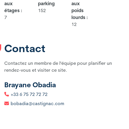
aux
parking
aux
étages :
152
poids
7
lourds :
12
Contact
Contactez un membre de l'équipe pour planifier un
rendez-vous et visiter ce site.
Brayane Obadia
+33 6 75 72 72 72
bobadia@castignac.com