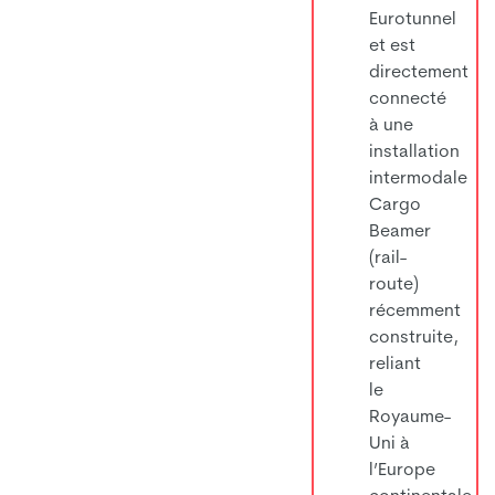
Eurotunnel
et est
directement
connecté
à une
installation
intermodale
Cargo
Beamer
(rail-
route)
récemment
construite,
reliant
le
Royaume-
Uni à
l’Europe
continentale